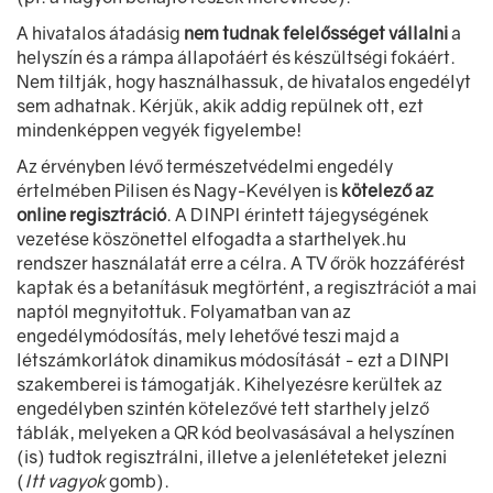
A hivatalos átadásig
nem tudnak felelősséget vállalni
a
helyszín és a rámpa állapotáért és készültségi fokáért.
Nem tiltják, hogy használhassuk, de hivatalos engedélyt
sem adhatnak. Kérjük, akik addig repülnek ott, ezt
mindenképpen vegyék figyelembe!
Az érvényben lévő természetvédelmi engedély
értelmében Pilisen és Nagy-Kevélyen is
kötelező az
online regisztráció
. A DINPI érintett tájegységének
vezetése köszönettel elfogadta a starthelyek.hu
rendszer használatát erre a célra. A TV őrök hozzáférést
kaptak és a betanításuk megtörtént, a regisztrációt a mai
naptól megnyitottuk. Folyamatban van az
engedélymódosítás, mely lehetővé teszi majd a
létszámkorlátok dinamikus módosítását - ezt a DINPI
szakemberei is támogatják. Kihelyezésre kerültek az
engedélyben szintén kötelezővé tett starthely jelző
táblák, melyeken a QR kód beolvasásával a helyszínen
(is) tudtok regisztrálni, illetve a jelenléteteket jelezni
(
Itt vagyok
gomb).