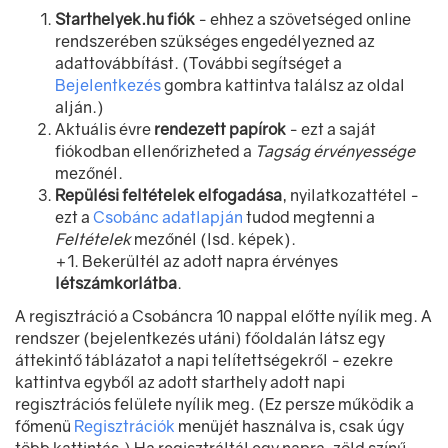
Starthelyek.hu fiók
- ehhez a szövetséged online
rendszerében szükséges engedélyezned az
adattovábbítást. (További segítséget a
Bejelentkezés
gombra kattintva találsz az oldal
alján.)
Aktuális évre
rendezett papírok
- ezt a saját
fiókodban ellenőrizheted a
Tagság érvényessége
mezőnél.
Repülési feltételek elfogadása
, nyilatkozattétel -
ezt a
Csobánc adatlapján
tudod megtenni a
Feltételek
mezőnél (lsd. képek).
+1. Bekerültél az adott napra érvényes
létszámkorlátba
.
A regisztráció a Csobáncra 10 nappal előtte nyílik meg. A
rendszer (bejelentkezés utáni) főoldalán látsz egy
áttekintő táblázatot a napi telítettségekről - ezekre
kattintva egyből az adott starthely adott napi
regisztrációs felülete nyílik meg. (Ez persze működik a
főmenü
Regisztrációk
menüjét használva is, csak úgy