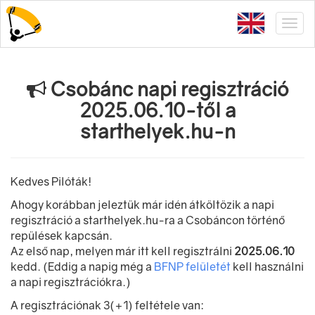
Csobánc napi regisztráció
2025.06.10-től a
starthelyek.hu-n
Kedves Pilóták!
Ahogy korábban jeleztük már idén átköltözik a napi
regisztráció a starthelyek.hu-ra a Csobáncon történő
repülések kapcsán.
Az első nap, melyen már itt kell regisztrálni
2025.06.10
kedd. (Eddig a napig még a
BFNP felületét
kell használni
a napi regisztrációkra.)
A regisztrációnak 3(+1) feltétele van: