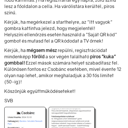
több kattintás.) Ha regisztráltál egy napra, zöld színű
lesz a főoldalon a cella. Ha várólistára kerültél, piros
színű.
Kérjük, ha megérkezel a starthelyre, az "Itt vagyok"
gombra kattintva jelezd, hogy megjelentél!
Helyszíni ellenőrzés esetén használd a "Saját QR kód"
gombot és mutasd fel a QR kódodat a TV őrnek!
Kérjük, ha
mégsem mész
repülni, regisztrációdat
mindenképp
töröld
a sor végén található
piros "kuka"
gombbal!
Ezzel mások számára helyet szabadítasz fel.
Különösen fontos ez Csobánc esetében, mivel évente 12
olyan nap lehet, amikor meghaladjuk a 30 fős limitet
(50-ig)!
Köszönjük együttműködéseteket!
SVB