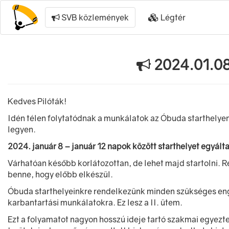
SVB közlemények
Légtér
2024.01.08
Kedves Pilóták!
Idén télen folytatódnak a munkálatok az Óbuda starthelyen
legyen.
2024. január 8 – január 12 napok között starthelyet egyált
Várhatóan később korlátozottan, de lehet majd startolni. Ré
benne, hogy előbb elkészül.
Óbuda starthelyeinkre rendelkezünk minden szükséges enge
karbantartási munkálatokra. Ez lesz a II. ütem.
Ezt a folyamatot nagyon hosszú ideje tartó szakmai egyezte