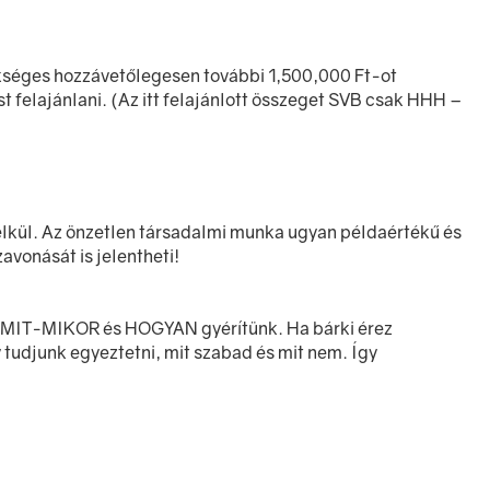
ükséges hozzávetőlegesen további 1,500,000 Ft-ot
t felajánlani. (Az itt felajánlott összeget SVB csak HHH –
élkül. Az önzetlen társadalmi munka ugyan példaértékű és
avonását is jelentheti!
egy MIT-MIKOR és HOGYAN gyérítünk. Ha bárki érez
tudjunk egyeztetni, mit szabad és mit nem. Így