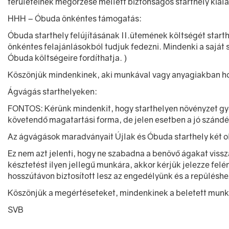
területeinek megőrzése mellett biztonságos starthely kiala
HHH – Óbuda önkéntes támogatás:
Óbuda starthely felújításának II.ütemének költségét star
önkéntes felajánlásokból tudjuk fedezni. Mindenki a saját 
Óbuda költségeire fordíthatja. )
Köszönjük mindenkinek, aki munkával vagy anyagiakban ho
Ágvágás starthelyeken:
FONTOS: Kérünk mindenkit, hogy starthelyen növényzet gyé
követendő magatartási forma, de jelen esetben a jó szándék 
Az ágvágások maradványait Újlak és Óbuda starthely két ol
Ez nem azt jelenti, hogy ne szabadna a benövő ágakat viss
késztetést ilyen jellegű munkára, akkor kérjük jelezze fe
hosszútávon biztosított lesz az engedélyünk és a repüléshe
Köszönjük a megértéseteket, mindenkinek a beletett munkáj
SVB