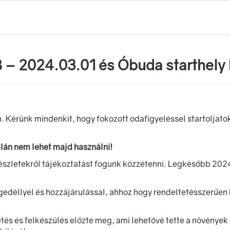
 – 2024.03.01 és Óbuda starthely 
. Kérünk mindenkit, hogy fokozott odafigyeléssel startoljat
alán nem lehet majd használni!
szletekről tájékoztatást fogunk közzétenni. Legkésőbb 2024 má
déllyel és hozzájárulással, ahhoz hogy rendeltetésszerűen 
tés és felkészülés előzte meg, ami lehetővé tette a növények