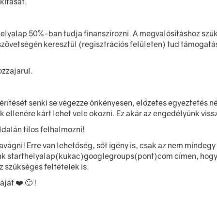
kítását.
thelyalap 50%-ban tudja finanszírozni. A megvalósításhoz sz
szövetségén keresztül (regisztrációs felületen) tud támogatás
zzajarul.
rítését senki se végezze önkényesen, előzetes egyeztetés n
ellenére kárt lehet vele okozni. Ez akár az engedélyünk vissz
dalán tilos felhalmozni!
zavágni! Erre van lehetőség, sőt igény is, csak az nem mind
lénk starthelyalap(kukac)googlegroups(pont)com címen, hogy 
z szükséges feltételek is.
át ❤️ 🙂 !