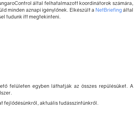
a HungaroControl által felhatalmazott koordinátorok számára,
küld minden aznapi igénylőnek. Elkészült a
NetBriefing
által
el tudunk itt megtekinteni.
hető felületen egyben láthatják az összes repülésüket. A
dszer.
t fejlődésünkről, aktuális tudásszintünkről.