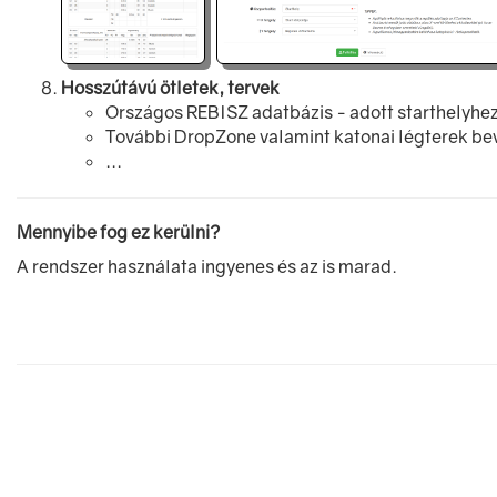
Hosszútávú ötletek, tervek
Országos REBISZ adatbázis - adott starthelyhe
További DropZone valamint katonai légterek b
...
Mennyibe fog ez kerülni?
A rendszer használata ingyenes és az is marad.