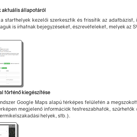
 aktuális állapotáról
 a starthelyek kezelői szerkesztik és frissítik az adatbázis
 maguk is írhatnak bejegyzéseket, észrevételeket, melyek az
al történő kiegészítése
endszer Google Maps alapú térképes felületén a megszokott
 térképen megjelenő információk testreszabhatók, szűrhetők (
termikelszakadási helyek, stb.).