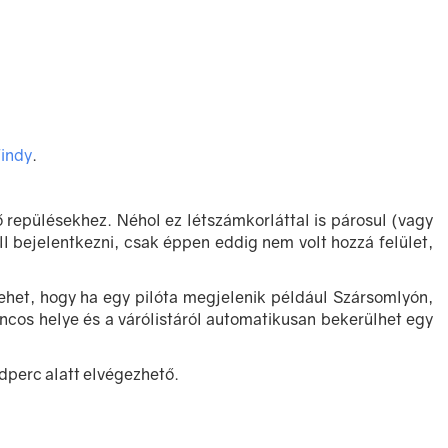
indy
.
ő repülésekhez. Néhol ez létszámkorláttal is párosul (vagy
l bejelentkezni, csak éppen eddig nem volt hozzá felület,
lehet, hogy ha egy pilóta megjelenik például Szársomlyón,
ncos helye és a várólistáról automatikusan bekerülhet egy
dperc alatt elvégezhető.