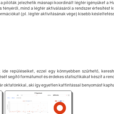
min a pilóták jelezhetik másnapi koordinált légtér igényüket 
 tényéről, mind a légtér aktiválásáról a rendszer értesítést 
ormációkat (pl. légtér aktivitásának vége) kisebb késleltetéss
ik ide repüléseiket, ezzel egy könnyebben szűrhető, keres
ltését segítő formátumot és érdekes statisztikákat készít a ren
r oktatónkkal, aki így egyetlen kattintással benyomást kapha