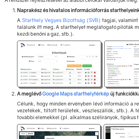
A rendszer fejlesztésével az alábbi célokat valósítjuk meg:
Naprakész és hivatalos információforrás starthelyeink
A
Starthely Vegyes Bizottság (SVB)
tagjai, valamint
találunk itt meg. A starthelyet meglátogató pilóták
kezdi benőni a gaz, stb.).
A meglévő
Google Maps starthelytérkép
új funkciókk
Célunk, hogy minden érvényben lévő információ a r
vezetékek, tiltott területek, vészleszállók, stb.). A
további elemekkel (pl. alkalmas szélirányok, tipikus 