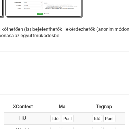
z köthetően (is) bejelenthetők, lekérdezhetők (anonim módo
evonása az együttműködésbe
XContest
Ma
Tegnap
HU
Idő
Pont
Idő
Pont