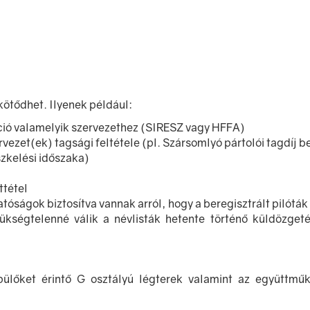
 kötődhet. Ilyenek például:
áció valamelyik szervezethez (SIRESZ vagy HFFA)
ezet(ek) tagsági feltétele (pl. Szársomlyó pártolói tagdíj b
zkelési időszaka)
ttétel
 hatóságok biztosítva vannak arról, hogy a beregisztrált pilót
szükségtelenné válik a névlisták hetente történő küldözge
lőket érintő G osztályú légterek valamint az együttmű