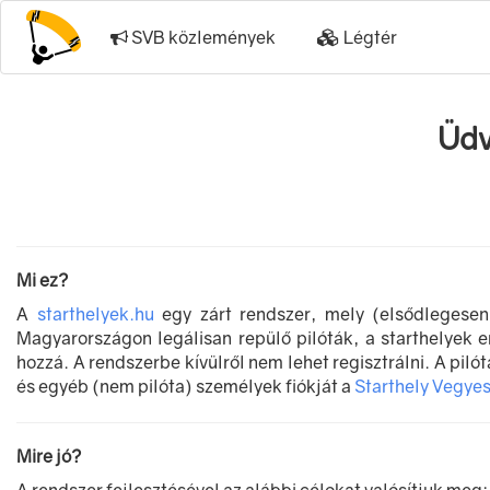
SVB közlemények
Légtér
Üdv
Mi ez?
A
starthelyek.hu
egy zárt rendszer, mely (elsődlegesen) 
Magyarországon legálisan repülő pilóták, a starthelyek e
hozzá. A rendszerbe kívülről nem lehet regisztrálni. A pilót
és egyéb (nem pilóta) személyek fiókját a
Starthely Vegyes
Mire jó?