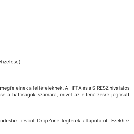
efizetése)
ák megfelelnek a feltételeknek. A HFFA és a SIRESZ hivatalos
tése a hatóságok számára, mivel az ellenőrzésre jogosult
ködésbe bevont DropZone légterek állapotáról. Ezekhez