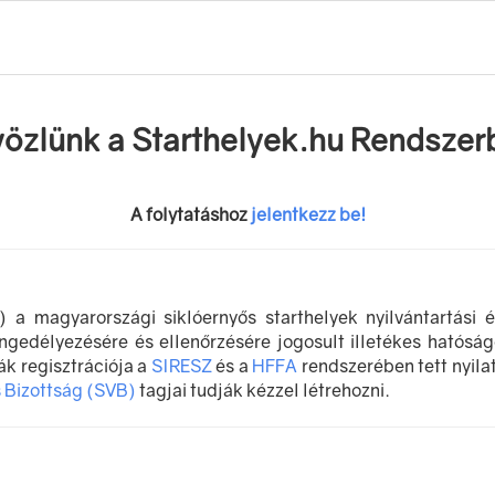
özlünk a Starthelyek.hu Rendszer
A folytatáshoz
jelentkezz be!
a magyarországi siklóernyős starthelyek nyilvántartási é
ngedélyezésére és ellenőrzésére jogosult illetékes hatóságo
ák regisztrációja a
SIRESZ
és a
HFFA
rendszerében tett nyila
 Bizottság (SVB)
tagjai tudják kézzel létrehozni.