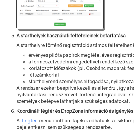
A starthelyek használati feltételeinek betartatása
A starthelyre történő regisztráció számos feltételhez
érvényes pilóta papírok megléte, éves regisztr
a természetvédelmi engedéllyel rendelkező szerv
korlátozott időszakok (pl. Csobánc madarak fés
létszámkorlát
starthelyrend személyes elfogadása, nyilatkoza
A rendszer ezeket beépítve kezeli és ellenőrzi, így a
nyilvántartási rendszerével történő integrációval 
személyek belépve láthatják a szükséges adatokat.
Koordinált légtér és DropZone információ és igénylés
A
Légtér
menüpontban tájékozódhatunk a siklórepü
bejelentkezni sem szükséges a rendszerbe.