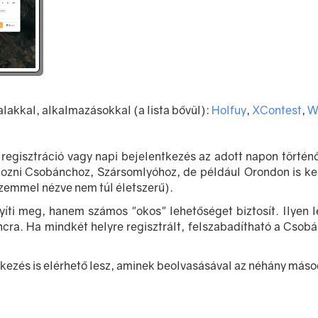
lakkal, alkalmazásokkal (a lista bővül):
Holfuy
,
XContest
,
W
 regisztráció vagy napi bejelentkezés az adott napon történ
hozni Csobánchoz, Szársomlyóhoz, de például Orondon is kel
zemmel nézve nem túl életszerű).
yíti meg, hanem számos "okos" lehetőséget biztosít. Ilyen 
ra. Ha mindkét helyre regisztrált, felszabadítható a Csobá
tkezés is elérhető lesz, aminek beolvasásával az néhány máso