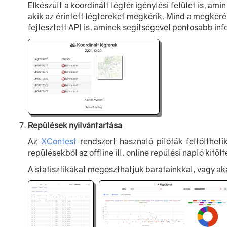
Elkészült a koordinált légtér igénylési felület is, a
akik az érintett légtereket megkérik. Mind a megkérés
fejlesztett API is, aminek segítségével pontosabb inf
Repülések nyilvántartása
Az
XContest
rendszert használó pilóták feltölthet
repülésekből az offline ill. online repülési napló kitö
A statisztikákat megoszthatjuk barátainkkal, vagy aká