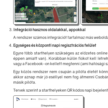
Integráció hasznos oldalakkal, appokkal
A rendszer számos integrációt tartalmaz más webolda
Egységes és központi napi regisztrációs felület
Egyre több starthelyen szükséges az előzetes online
éppen amiatt van). Korábban külön fiókot kell létre
vagy a Facebook-on kellett megtenni (ami hatósági s
Egy közös rendszer nem csupán a pilóta életét könn
akkor aznap már jó eséllyel nem fog átmenni Csobánc
másik pilóta.
Tervek szerint a starthelyeken QR kódos napi bejelen